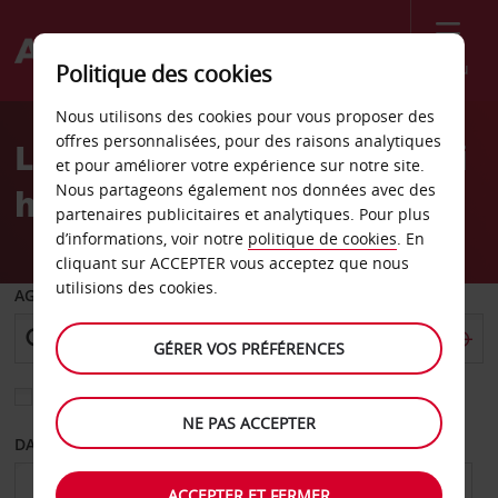
Menu
Politique des cookies
Welcome
Nous utilisons des cookies pour vous proposer des
to
offres personnalisées, pour des raisons analytiques
Location de voiture Tripoli
Avis
et pour améliorer votre expérience sur notre site.
Nous partageons également nos données avec des
hôtel Yousser
partenaires publicitaires et analytiques. Pour plus
d’informations, voir notre
politique de cookies
. En
cliquant sur ACCEPTER vous acceptez que nous
utilisions des cookies.
AGENCE DE DÉPART
GÉRER VOS PRÉFÉRENCES
Sélectionnez une autre agence de retour
NE PAS ACCEPTER
DATE DE DÉPART
DATE DE RETOUR
ACCEPTER ET FERMER