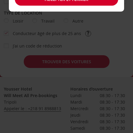
TYPE DE LOCATION
Loisir
Travail
Autre
Conducteur âgé de plus de 25 ans
J’ai un code de réduction
TROUVER DES VOITURES
Yousser Hotel
Horaires d'ouverture
Will Meet All Pre-bookings
Lundi
08:30 - 17:30
Tripoli
Mardi
08:30 - 17:30
Appeler le : +218 91 8988813
Mercredi
08:30 - 17:30
Jeudi
08:30 - 17:30
Vendredi
08:30 - 17:30
Samedi
08:30 - 17:30