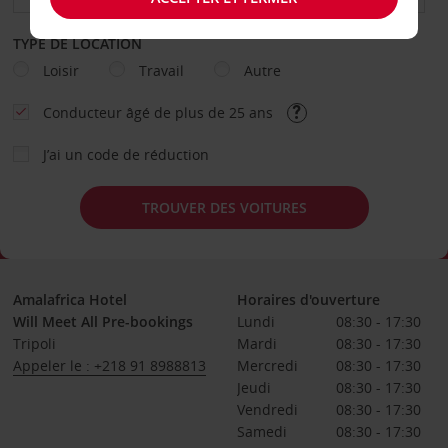
TYPE DE LOCATION
Loisir
Travail
Autre
Conducteur âgé de plus de 25 ans
J’ai un code de réduction
TROUVER DES VOITURES
Amalafrica Hotel
Horaires d'ouverture
Will Meet All Pre-bookings
Lundi
08:30 - 17:30
Tripoli
Mardi
08:30 - 17:30
Appeler le : +218 91 8988813
Mercredi
08:30 - 17:30
Jeudi
08:30 - 17:30
Vendredi
08:30 - 17:30
Samedi
08:30 - 17:30