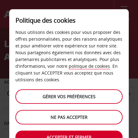
Menu
Politique des cookies
Welcome
Nous utilisons des cookies pour vous proposer des
to
offres personnalisées, pour des raisons analytiques
Location de voiture Hôtel
Avis
et pour améliorer votre expérience sur notre site.
Nous partageons également nos données avec des
Amalafrica, Tripoli
partenaires publicitaires et analytiques. Pour plus
d’informations, voir notre
politique de cookies
. En
cliquant sur ACCEPTER vous acceptez que nous
utilisions des cookies.
AGENCE DE DÉPART
GÉRER VOS PRÉFÉRENCES
Sélectionnez une autre agence de retour
NE PAS ACCEPTER
DATE DE DÉPART
DATE DE RETOUR
ACCEPTER ET FERMER