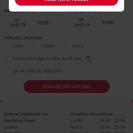
DATE DE DÉPART
DATE DE RETOUR
TYPE DE LOCATION
Loisir
Travail
Autre
Conducteur âgé de plus de 25 ans
J’ai un code de réduction
TROUVER DES VOITURES
Central Heathrow Loc
Horaires d'ouverture
Northrop Road
Lundi
05:00 - 23:59
London
Mardi
05:00 - 23:59