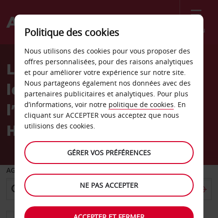
Menu
Politique des cookies
Welcome
Nous utilisons des cookies pour vous proposer des
to
offres personnalisées, pour des raisons analytiques
Location de voiture dans
Avis
et pour améliorer votre expérience sur notre site.
Nous partageons également nos données avec des
les Terminaux 2-4 de
partenaires publicitaires et analytiques. Pour plus
l’aéroport de Londres
d’informations, voir notre
politique de cookies
. En
cliquant sur ACCEPTER vous acceptez que nous
Heathrow
utilisions des cookies.
GÉRER VOS PRÉFÉRENCES
AGENCE DE DÉPART
NE PAS ACCEPTER
Sélectionnez une autre agence de retour
ACCEPTER ET FERMER