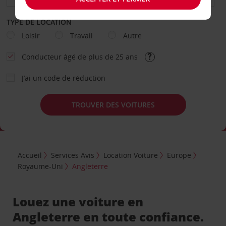
TYPE DE LOCATION
Loisir
Travail
Autre
Conducteur âgé de plus de 25 ans
J’ai un code de réduction
TROUVER DES VOITURES
Accueil
Services Avis
Location Voiture
Europe
Royaume-Uni
Angleterre
Louez une voiture en
Angleterre en toute confiance.