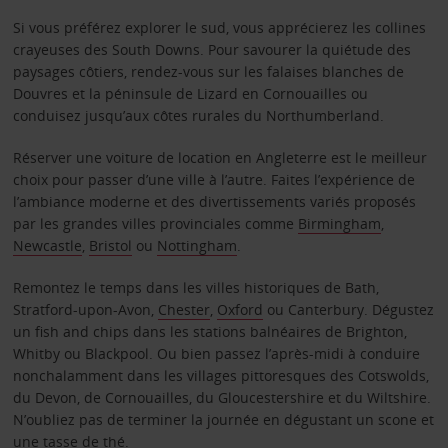
Si vous préférez explorer le sud, vous apprécierez les collines
crayeuses des South Downs. Pour savourer la quiétude des
paysages côtiers, rendez-vous sur les falaises blanches de
Douvres et la péninsule de Lizard en Cornouailles ou
conduisez jusqu’aux côtes rurales du Northumberland.
Réserver une voiture de location en Angleterre est le meilleur
choix pour passer d’une ville à l’autre. Faites l’expérience de
l’ambiance moderne et des divertissements variés proposés
par les grandes villes provinciales comme
Birmingham
,
Newcastle
,
Bristol
ou
Nottingham
.
Remontez le temps dans les villes historiques de Bath,
Stratford-upon-Avon,
Chester
,
Oxford
ou Canterbury. Dégustez
un fish and chips dans les stations balnéaires de Brighton,
Whitby ou Blackpool. Ou bien passez l’après-midi à conduire
nonchalamment dans les villages pittoresques des Cotswolds,
du Devon, de Cornouailles, du Gloucestershire et du Wiltshire.
N’oubliez pas de terminer la journée en dégustant un scone et
une tasse de thé.