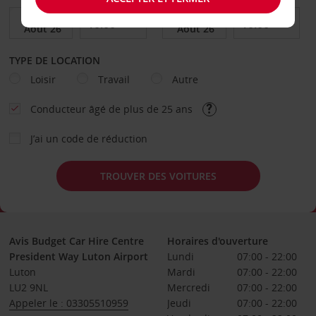
TYPE DE LOCATION
Loisir
Travail
Autre
Conducteur âgé de plus de 25 ans
J’ai un code de réduction
TROUVER DES VOITURES
Avis Budget Car Hire Centre
Horaires d'ouverture
President Way Luton Airport
Lundi
07:00 - 22:00
Luton
Mardi
07:00 - 22:00
LU2 9NL
Mercredi
07:00 - 22:00
Appeler le : 03305510959
Jeudi
07:00 - 22:00