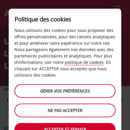
Menu
Politique des cookies
Welcome
Nous utilisons des cookies pour vous proposer des
to
offres personnalisées, pour des raisons analytiques
LOCATION DE VOITURE À
Avis
et pour améliorer votre expérience sur notre site.
Nous partageons également nos données avec des
L’AÉROPORT DE LONDRES-
partenaires publicitaires et analytiques. Pour plus
LUTON
d’informations, voir notre
politique de cookies
. En
cliquant sur ACCEPTER vous acceptez que nous
utilisions des cookies.
AGENCE DE DÉPART
GÉRER VOS PRÉFÉRENCES
NE PAS ACCEPTER
Sélectionnez une autre agence de retour
DATE DE DÉPART
DATE DE RETOUR
ACCEPTER ET FERMER