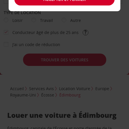
TYPE DE LOCATION
Loisir
Travail
Autre
Conducteur âgé de plus de 25 ans
J’ai un code de réduction
TROUVER DES VOITURES
Accueil
Services Avis
Location Voiture
Europe
Royaume-Uni
Écosse
Édimbourg
Louer une voiture à Édimbourg
Édimbourg, capitale de l’Écosse et porte d’entrée de la