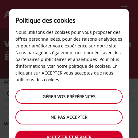
Menu
Politique des cookies
Welcome
Nous utilisons des cookies pour vous proposer des
to
offres personnalisées, pour des raisons analytiques
Votre location de voiture à
Avis
et pour améliorer votre expérience sur notre site.
Nous partageons également nos données avec des
Édimbourg
partenaires publicitaires et analytiques. Pour plus
d’informations, voir notre
politique de cookies
. En
cliquant sur ACCEPTER vous acceptez que nous
utilisions des cookies.
AGENCE DE DÉPART
GÉRER VOS PRÉFÉRENCES
Sélectionnez une autre agence de retour
NE PAS ACCEPTER
DATE DE DÉPART
DATE DE RETOUR
ACCEPTER ET FERMER