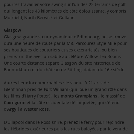
pourrez travailler votre swing sur l’un des 22 terrains de golf
qui longent les 48 kilomètres de côté éblouissante, y compris
Muirfield, North Berwick et Gullane.
Glasgow
Glasgow, grande sœur dynamique d’Édimbourg, ne se trouve
qu’à une heure de route par la M8. Parcourez Style Mile pour
ses boutiques de couturiers et ses excentricités, ou bien
prenez un thé avec un sablé au célèbre Willow Tea Rooms.
Une courte distance sépare Glasgow du site historique de
Bannockburn et du château de Stirling, datant du 16e siècle.
Autres lieux incontournables : le viaduc à 21 arcs de
Glenfinnan près de
Fort William
(qui joue un grand rôle dans
les films d’Harry Potter) ; les
monts Grampians
; le massif de
Cairngorm
et la côte occidentale déchiquetée, qui s’étend
d’
Argyll
à
Wester Ross
.
D’Ullapool dans le Ross-shire, prenez le ferry pour rejoindre
les Hébrides extérieures puis les rues balayées par le vent de