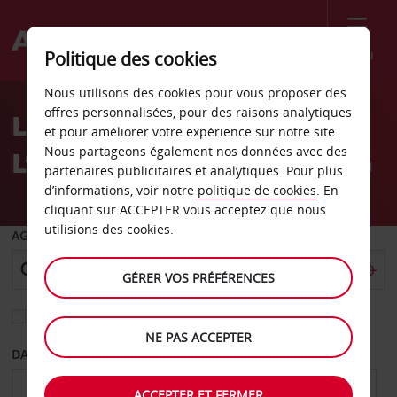
Menu
Politique des cookies
Welcome
Nous utilisons des cookies pour vous proposer des
to
offres personnalisées, pour des raisons analytiques
LOCATION DE VOITURE À
Avis
et pour améliorer votre expérience sur notre site.
Nous partageons également nos données avec des
L’AÉROPORT D’ÉDIMBOURG
partenaires publicitaires et analytiques. Pour plus
d’informations, voir notre
politique de cookies
. En
cliquant sur ACCEPTER vous acceptez que nous
utilisions des cookies.
AGENCE DE DÉPART
GÉRER VOS PRÉFÉRENCES
Sélectionnez une autre agence de retour
NE PAS ACCEPTER
DATE DE DÉPART
DATE DE RETOUR
ACCEPTER ET FERMER