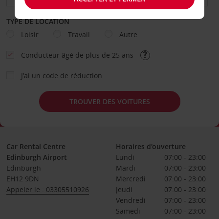
TYPE DE LOCATION
Loisir
Travail
Autre
Conducteur âgé de plus de 25 ans
J’ai un code de réduction
TROUVER DES VOITURES
Car Rental Centre
Horaires d'ouverture
Edinburgh Airport
Lundi
07:00 - 23:00
Edinburgh
Mardi
07:00 - 23:00
EH12 9DN
Mercredi
07:00 - 23:00
Appeler le : 03305510926
Jeudi
07:00 - 23:00
Vendredi
07:00 - 23:00
Samedi
07:00 - 23:00