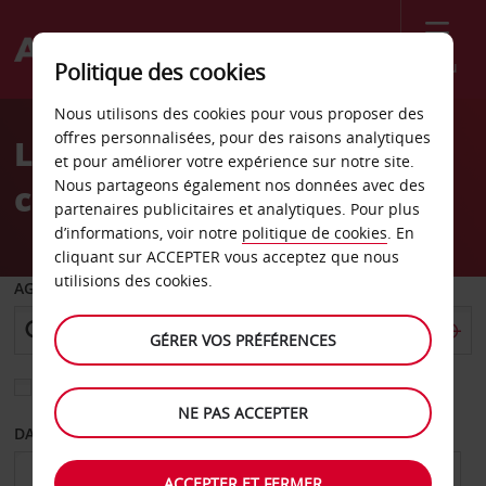
Menu
Politique des cookies
Welcome
Nous utilisons des cookies pour vous proposer des
to
offres personnalisées, pour des raisons analytiques
Location de voiture au
Avis
et pour améliorer votre expérience sur notre site.
Nous partageons également nos données avec des
centre-ville d’Édimbourg
partenaires publicitaires et analytiques. Pour plus
d’informations, voir notre
politique de cookies
. En
cliquant sur ACCEPTER vous acceptez que nous
utilisions des cookies.
AGENCE DE DÉPART
GÉRER VOS PRÉFÉRENCES
Sélectionnez une autre agence de retour
NE PAS ACCEPTER
DATE DE DÉPART
DATE DE RETOUR
ACCEPTER ET FERMER