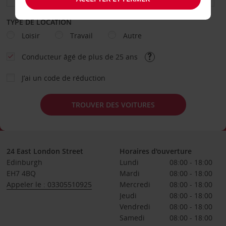
TYPE DE LOCATION
Loisir
Travail
Autre
Conducteur âgé de plus de 25 ans
J’ai un code de réduction
TROUVER DES VOITURES
24 East London Street
Horaires d'ouverture
Edinburgh
Lundi
08:00 - 18:00
EH7 4BQ
Mardi
08:00 - 18:00
Appeler le : 03305510925
Mercredi
08:00 - 18:00
Jeudi
08:00 - 18:00
Vendredi
08:00 - 18:00
Samedi
08:00 - 18:00