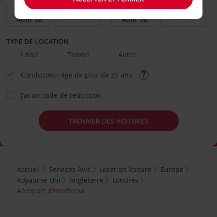
TYPE DE LOCATION
Loisir
Travail
Autre
Conducteur âgé de plus de 25 ans
J’ai un code de réduction
TROUVER DES VOITURES
Accueil
Services Avis
Location Voiture
Europe
Royaume-Uni
Angleterre
Londres
Aéroport d’Heathrow