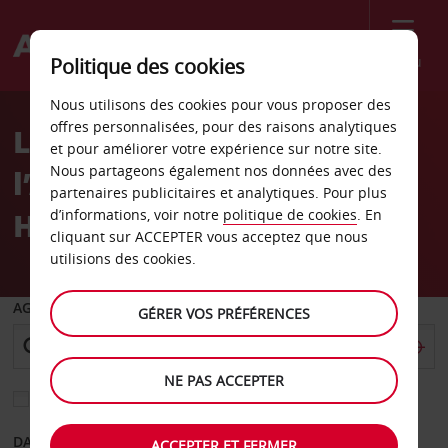
Menu
Politique des cookies
Welcome
Nous utilisons des cookies pour vous proposer des
to
offres personnalisées, pour des raisons analytiques
La location de voiture à
Avis
et pour améliorer votre expérience sur notre site.
Nous partageons également nos données avec des
l’Aéroport de Londres
partenaires publicitaires et analytiques. Pour plus
Heathrow (LHR)
d’informations, voir notre
politique de cookies
. En
cliquant sur ACCEPTER vous acceptez que nous
utilisions des cookies.
AGENCE DE DÉPART
GÉRER VOS PRÉFÉRENCES
NE PAS ACCEPTER
Sélectionnez une autre agence de retour
DATE DE DÉPART
DATE DE RETOUR
ACCEPTER ET FERMER