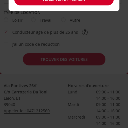
TYPE DE LOCATION
Loisir
Travail
Autre
Conducteur âgé de plus de 25 ans
J’ai un code de réduction
TROUVER DES VOITURES
Via Pontives 26/f
Horaires d'ouverture
C/o Carrozeria Da Toni
Lundi
09:00 - 11:00
Laion, Bz
14:00 - 16:00
39040
Mardi
09:00 - 11:00
Appeler le : 0471212560
14:00 - 16:00
Mercredi
09:00 - 11:00
14:00 - 16:00