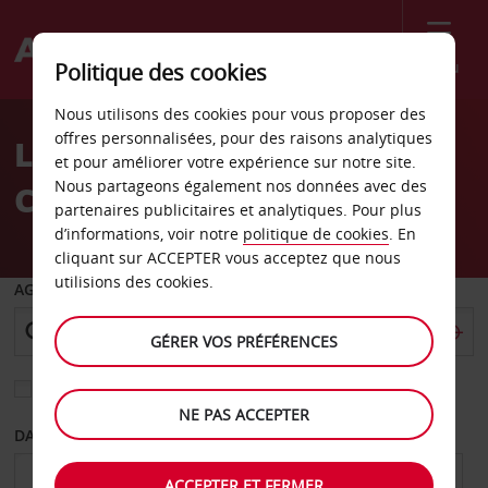
Menu
Politique des cookies
Welcome
Nous utilisons des cookies pour vous proposer des
to
offres personnalisées, pour des raisons analytiques
Location de voiture Santa
Avis
et pour améliorer votre expérience sur notre site.
Nous partageons également nos données avec des
Cristina Val Gardena
partenaires publicitaires et analytiques. Pour plus
d’informations, voir notre
politique de cookies
. En
cliquant sur ACCEPTER vous acceptez que nous
utilisions des cookies.
AGENCE DE DÉPART
GÉRER VOS PRÉFÉRENCES
Sélectionnez une autre agence de retour
NE PAS ACCEPTER
DATE DE DÉPART
DATE DE RETOUR
ACCEPTER ET FERMER