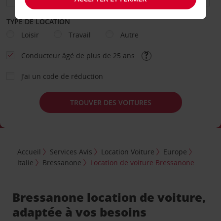
TYPE DE LOCATION
Loisir
Travail
Autre
Conducteur âgé de plus de 25 ans
J’ai un code de réduction
TROUVER DES VOITURES
Accueil
Services Avis
Location Voiture
Europe
Italie
Bressanone
Location de voiture Bressanone
Bressanone location de voiture,
adaptée à vos besoins