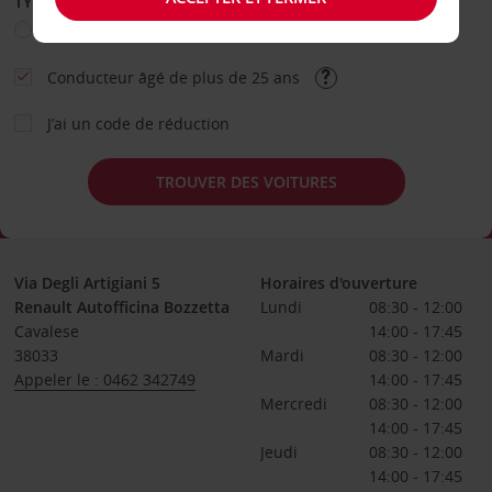
TYPE DE LOCATION
Loisir
Travail
Autre
Conducteur âgé de plus de 25 ans
J’ai un code de réduction
TROUVER DES VOITURES
Via Degli Artigiani 5
Horaires d'ouverture
Renault Autofficina Bozzetta
Lundi
08:30 - 12:00
Cavalese
14:00 - 17:45
38033
Mardi
08:30 - 12:00
Appeler le : 0462 342749
14:00 - 17:45
Mercredi
08:30 - 12:00
14:00 - 17:45
Jeudi
08:30 - 12:00
14:00 - 17:45