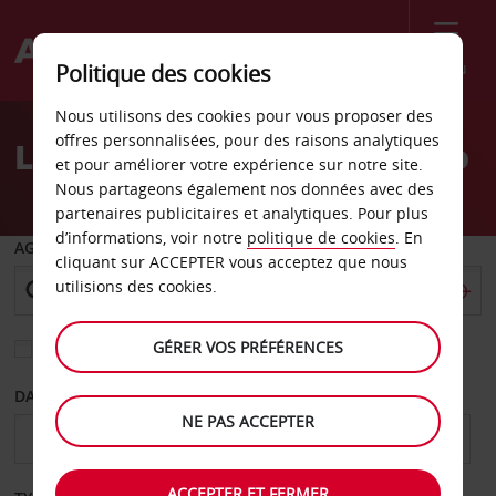
Menu
Politique des cookies
Welcome
Nous utilisons des cookies pour vous proposer des
to
offres personnalisées, pour des raisons analytiques
Location de voiture Tesero
Avis
et pour améliorer votre expérience sur notre site.
Nous partageons également nos données avec des
partenaires publicitaires et analytiques. Pour plus
d’informations, voir notre
politique de cookies
. En
AGENCE DE DÉPART
cliquant sur ACCEPTER vous acceptez que nous
utilisions des cookies.
GÉRER VOS PRÉFÉRENCES
Sélectionnez une autre agence de retour
DATE DE DÉPART
DATE DE RETOUR
NE PAS ACCEPTER
ACCEPTER ET FERMER