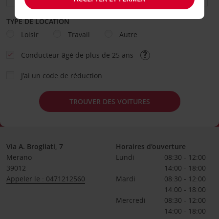
TYPE DE LOCATION
Loisir
Travail
Autre
Conducteur âgé de plus de 25 ans
J’ai un code de réduction
TROUVER DES VOITURES
Via A. Brogliati, 7
Horaires d'ouverture
Merano
Lundi
08:30 - 12:00
39012
14:00 - 18:00
Appeler le : 0471212560
Mardi
08:30 - 12:00
14:00 - 18:00
Mercredi
08:30 - 12:00
14:00 - 18:00