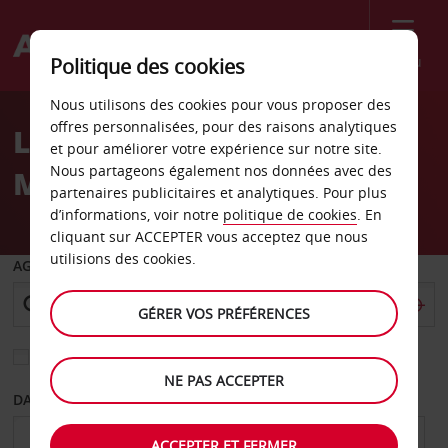
Menu
Politique des cookies
Welcome
Nous utilisons des cookies pour vous proposer des
to
offres personnalisées, pour des raisons analytiques
Location de voiture
Avis
et pour améliorer votre expérience sur notre site.
Nous partageons également nos données avec des
Merano
partenaires publicitaires et analytiques. Pour plus
d’informations, voir notre
politique de cookies
. En
cliquant sur ACCEPTER vous acceptez que nous
utilisions des cookies.
AGENCE DE DÉPART
GÉRER VOS PRÉFÉRENCES
Sélectionnez une autre agence de retour
NE PAS ACCEPTER
DATE DE DÉPART
DATE DE RETOUR
ACCEPTER ET FERMER