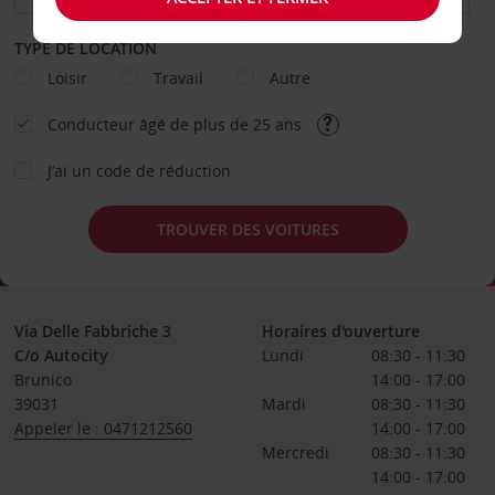
TYPE DE LOCATION
Loisir
Travail
Autre
Conducteur âgé de plus de 25 ans
J’ai un code de réduction
TROUVER DES VOITURES
Via Delle Fabbriche 3
Horaires d'ouverture
C/o Autocity
Lundi
08:30 - 11:30
Brunico
14:00 - 17:00
39031
Mardi
08:30 - 11:30
Appeler le : 0471212560
14:00 - 17:00
Mercredi
08:30 - 11:30
14:00 - 17:00