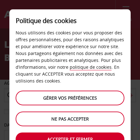
Menu
Politique des cookies
Welcome
Nous utilisons des cookies pour vous proposer des
to
offres personnalisées, pour des raisons analytiques
Location de voiture
Avis
et pour améliorer votre expérience sur notre site.
Nous partageons également nos données avec des
Brunico - Ville
partenaires publicitaires et analytiques. Pour plus
d’informations, voir notre
politique de cookies
. En
cliquant sur ACCEPTER vous acceptez que nous
utilisions des cookies.
AGENCE DE DÉPART
GÉRER VOS PRÉFÉRENCES
Sélectionnez une autre agence de retour
NE PAS ACCEPTER
DATE DE DÉPART
DATE DE RETOUR
ACCEPTER ET FERMER