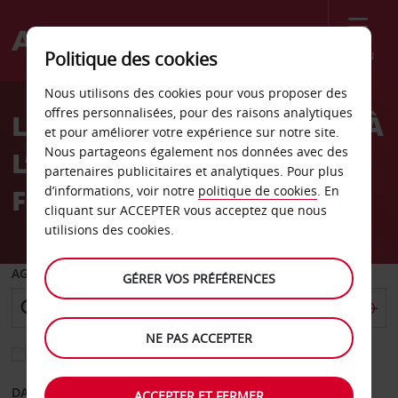
Menu
Politique des cookies
Welcome
Nous utilisons des cookies pour vous proposer des
to
offres personnalisées, pour des raisons analytiques
LA LOCATION DE VOITURE À
Avis
et pour améliorer votre expérience sur notre site.
Nous partageons également nos données avec des
L’AEROPORT DE ROME
partenaires publicitaires et analytiques. Pour plus
FIUMICINO
d’informations, voir notre
politique de cookies
. En
cliquant sur ACCEPTER vous acceptez que nous
utilisions des cookies.
AGENCE DE DÉPART
GÉRER VOS PRÉFÉRENCES
NE PAS ACCEPTER
Sélectionnez une autre agence de retour
DATE DE DÉPART
DATE DE RETOUR
ACCEPTER ET FERMER