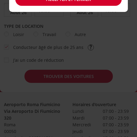
TYPE DE LOCATION
Loisir
Travail
Autre
Conducteur âgé de plus de 25 ans
J’ai un code de réduction
TROUVER DES VOITURES
Aeroporto Roma Fiumicino
Horaires d'ouverture
Via Aeroporto Di Fiumicino
Lundi
07:00 - 23:59
320
Mardi
07:00 - 23:59
Roma
Mercredi
07:00 - 23:59
00050
Jeudi
07:00 - 23:59