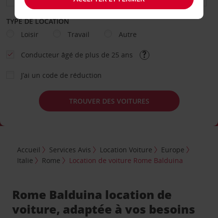
TYPE DE LOCATION
Loisir
Travail
Autre
Conducteur âgé de plus de 25 ans
J’ai un code de réduction
TROUVER DES VOITURES
Accueil
Services Avis
Location Voiture
Europe
Italie
Rome
Location de voiture Rome Balduina
Rome Balduina location de
voiture, adaptée à vos besoins