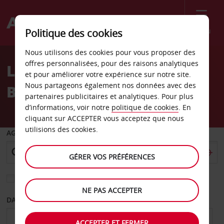
Menu
Politique des cookies
Welcome
Nous utilisons des cookies pour vous proposer des
to
offres personnalisées, pour des raisons analytiques
Location de voiture Rome
Avis
et pour améliorer votre expérience sur notre site.
Nous partageons également nos données avec des
Balduina
partenaires publicitaires et analytiques. Pour plus
d’informations, voir notre
politique de cookies
. En
cliquant sur ACCEPTER vous acceptez que nous
utilisions des cookies.
AGENCE DE DÉPART
GÉRER VOS PRÉFÉRENCES
Sélectionnez une autre agence de retour
NE PAS ACCEPTER
DATE DE DÉPART
DATE DE RETOUR
ACCEPTER ET FERMER