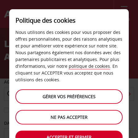
Menu
Politique des cookies
Welcome
Nous utilisons des cookies pour vous proposer des
to
offres personnalisées, pour des raisons analytiques
Location de voiture Rome
Avis
et pour améliorer votre expérience sur notre site.
Nous partageons également nos données avec des
Aurelia S Pietro
partenaires publicitaires et analytiques. Pour plus
d’informations, voir notre
politique de cookies
. En
cliquant sur ACCEPTER vous acceptez que nous
utilisions des cookies.
AGENCE DE DÉPART
GÉRER VOS PRÉFÉRENCES
Sélectionnez une autre agence de retour
NE PAS ACCEPTER
DATE DE DÉPART
DATE DE RETOUR
ACCEPTER ET FERMER