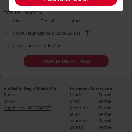
TYPE DE LOCATION
Loisir
Travail
Autre
Conducteur âgé de plus de 25 ans
J’ai un code de réduction
TROUVER DES VOITURES
Via Baldo Degli Ubaldi 116
Horaires d'ouverture
Roma
Lundi
Fermé
00167
Mardi
Fermé
Appeler le : 0639742375
Mercredi
Fermé
Jeudi
Fermé
Vendredi
Fermé
Samedi
Fermé