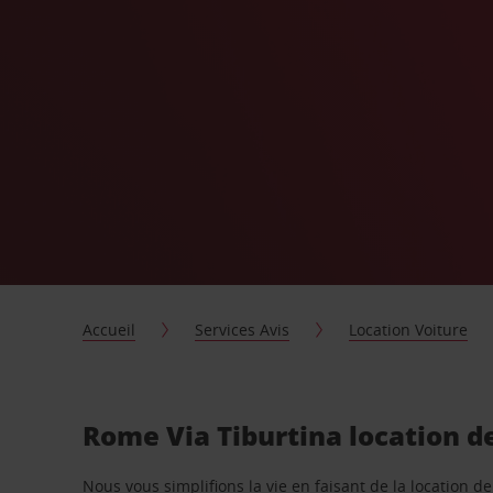
Accueil
Services Avis
Location Voiture
Rome Via Tiburtina location d
Nous vous simplifions la vie en faisant de la location d