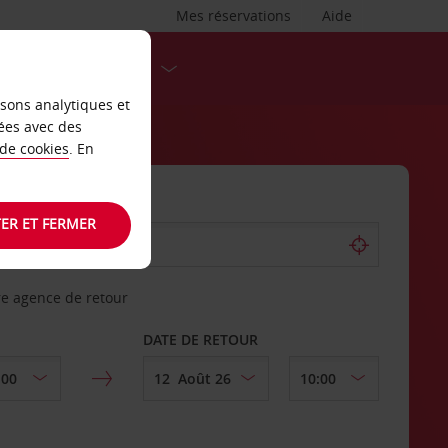
Mes réservations
Aide
DESTINATIONS
isons analytiques et
ées avec des
 de cookies
. En
ER ET FERMER
re agence de retour
DATE DE RETOUR