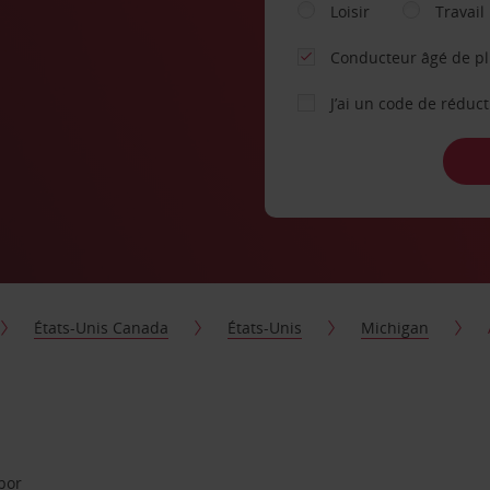
Loisir
Travail
Conducteur âgé de p
J’ai un code de réduc
États-Unis Canada
États-Unis
Michigan
bor