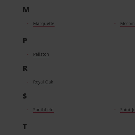
M
Marquette
Mccom
P
Pellston
R
Royal Oak
S
Southfield
Saint-J
T