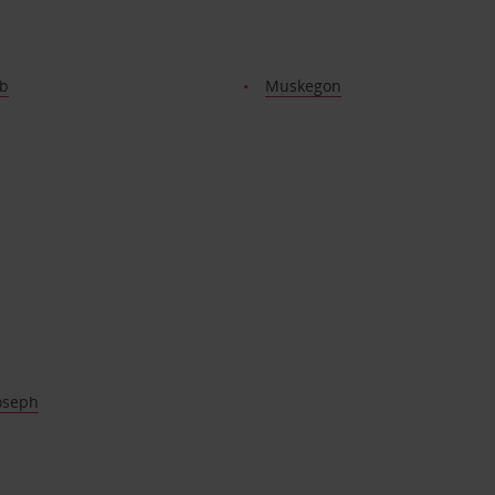
b
Muskegon
oseph