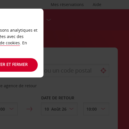
Mes réservations
Aide
DESTINATIONS
isons analytiques et
ées avec des
 de cookies
. En
ER ET FERMER
re agence de retour
DATE DE RETOUR