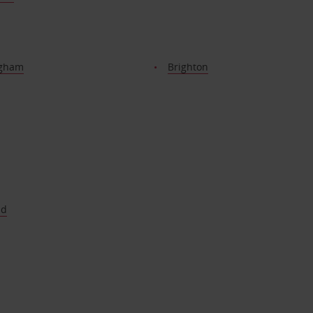
ngham
Brighton
nd