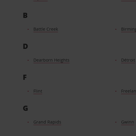
B
Battle Creek
Birmi
D
Dearborn Heights
Détroit
F
Flint
Freela
G
Grand Rapids
Gwinn