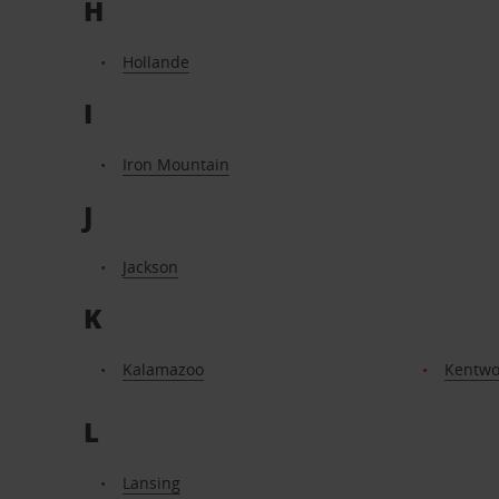
H
Hollande
I
Iron Mountain
J
Jackson
K
Kalamazoo
Kentw
L
Lansing