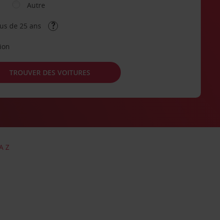
Autre
lus de 25 ans
tion
TROUVER DES VOITURES
A Z