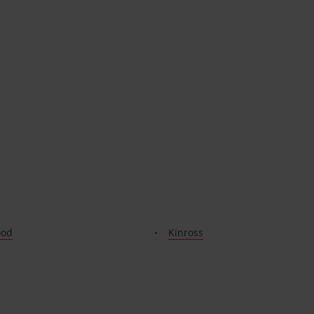
ood
Kinross