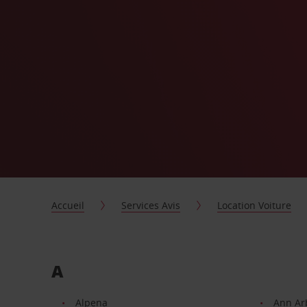
Accueil
Services Avis
Location Voiture
A
Alpena
Ann Ar