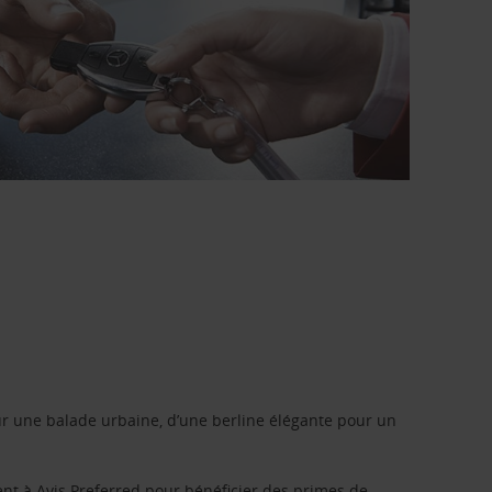
r une balade urbaine, d’une berline élégante pour un
ent à
Avis Preferred
pour bénéficier des primes de