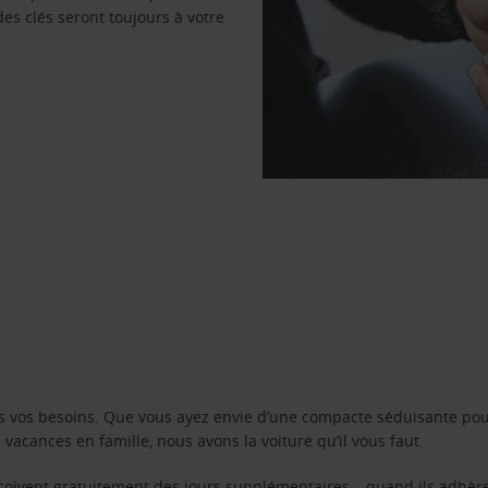
des clés seront toujours à votre
s vos besoins. Que vous ayez envie d’une compacte séduisante pou
acances en famille, nous avons la voiture qu’il vous faut.
reçoivent gratuitement des jours supplémentaires – quand ils adhèr