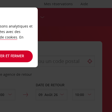
Mes réservations
Aide
DESTINATIONS
isons analytiques et
ées avec des
 de cookies
. En
ER ET FERMER
re agence de retour
DATE DE RETOUR