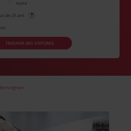
Autre
lus de 25 ans
tion
TROUVER DES VOITURES
Birmingham