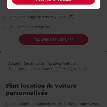
TYPE DE LOCATION
Loisir
Travail
Autre
Conducteur âgé de plus de 25 ans
J’ai un code de réduction
TROUVER DES VOITURES
Accueil
Services Avis
Location Voiture
États-Unis Canada
États-Unis
Michigan
Flint
Flint location de voiture
personnalisée
Nous rendons la location de voiture facile car nous savons