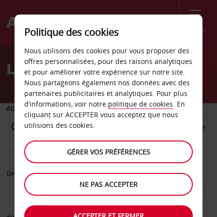
Menu
Politique des cookies
Welcome
Nous utilisons des cookies pour vous proposer des
to
offres personnalisées, pour des raisons analytiques
Location de voiture Flint
Avis
et pour améliorer votre expérience sur notre site.
Nous partageons également nos données avec des
partenaires publicitaires et analytiques. Pour plus
d’informations, voir notre
politique de cookies
. En
AGENCE DE DÉPART
cliquant sur ACCEPTER vous acceptez que nous
utilisions des cookies.
GÉRER VOS PRÉFÉRENCES
Sélectionnez une autre agence de retour
DATE DE DÉPART
DATE DE RETOUR
NE PAS ACCEPTER
ACCEPTER ET FERMER