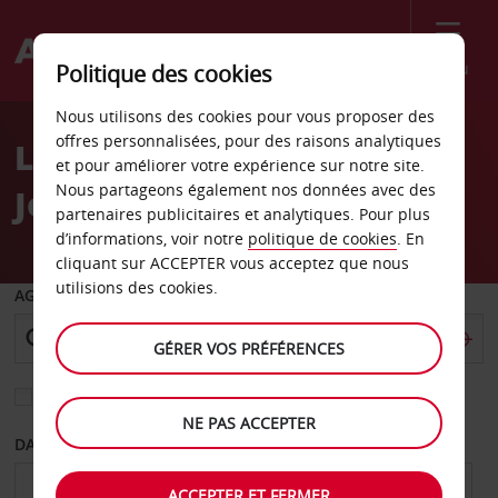
Menu
Politique des cookies
Welcome
Nous utilisons des cookies pour vous proposer des
to
offres personnalisées, pour des raisons analytiques
Location de voiture Saint-
Avis
et pour améliorer votre expérience sur notre site.
Nous partageons également nos données avec des
Joseph
partenaires publicitaires et analytiques. Pour plus
d’informations, voir notre
politique de cookies
. En
cliquant sur ACCEPTER vous acceptez que nous
utilisions des cookies.
AGENCE DE DÉPART
GÉRER VOS PRÉFÉRENCES
Sélectionnez une autre agence de retour
NE PAS ACCEPTER
DATE DE DÉPART
DATE DE RETOUR
ACCEPTER ET FERMER