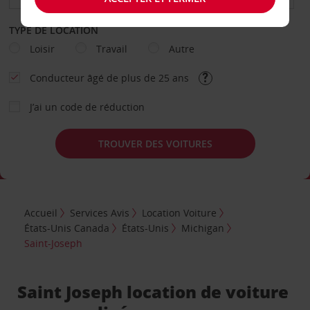
TYPE DE LOCATION
Loisir
Travail
Autre
Conducteur âgé de plus de 25 ans
J’ai un code de réduction
TROUVER DES VOITURES
Accueil
Services Avis
Location Voiture
États-Unis Canada
États-Unis
Michigan
Saint-Joseph
Saint Joseph location de voiture