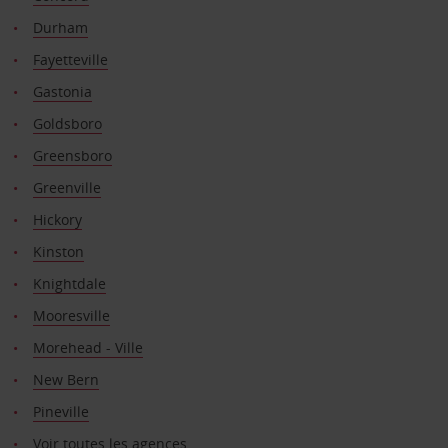
Durham
Fayetteville
Gastonia
Goldsboro
Greensboro
Greenville
Hickory
Kinston
Knightdale
Mooresville
Morehead - Ville
New Bern
Pineville
Voir toutes les agences