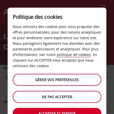
Menu
Politique des cookies
Welcome
Nous utilisons des cookies pour vous proposer des
to
offres personnalisées, pour des raisons analytiques
Location de voiture
Avis
et pour améliorer votre expérience sur notre site.
Nous partageons également nos données avec des
Caroline du Nord
partenaires publicitaires et analytiques. Pour plus
d’informations, voir notre
politique de cookies
. En
cliquant sur ACCEPTER vous acceptez que nous
utilisions des cookies.
AGENCE DE DÉPART
GÉRER VOS PRÉFÉRENCES
Sélectionnez une autre agence de retour
NE PAS ACCEPTER
DATE DE DÉPART
DATE DE RETOUR
ACCEPTER ET FERMER