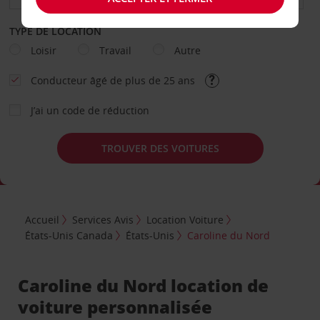
TYPE DE LOCATION
Loisir
Travail
Autre
Conducteur âgé de plus de 25 ans
J’ai un code de réduction
TROUVER DES VOITURES
Accueil
Services Avis
Location Voiture
États-Unis Canada
États-Unis
Caroline du Nord
Caroline du Nord location de
voiture personnalisée