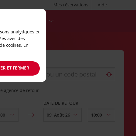
Mes réservations
Aide
DESTINATIONS
isons analytiques et
ées avec des
 de cookies
. En
ER ET FERMER
re agence de retour
DATE DE RETOUR