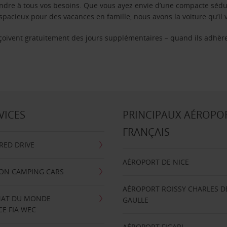
ondre à tous vos besoins. Que vous ayez envie d’une compacte sédu
pacieux pour des vacances en famille, nous avons la voiture qu’il 
reçoivent gratuitement des jours supplémentaires – quand ils adhèr
VICES
PRINCIPAUX AÉROPO
FRANÇAIS
RRED DRIVE
AÉROPORT DE NICE
ION CAMPING CARS
AÉROPORT ROISSY CHARLES D
AT DU MONDE
GAULLE
E FIA WEC
AÉROPORT FIGARI