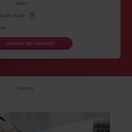
Autre
lus de 25 ans
tion
TROUVER DES VOITURES
Charlotte