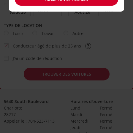
TYPE DE LOCATION
Loisir
Travail
Autre
Conducteur âgé de plus de 25 ans
J’ai un code de réduction
TROUVER DES VOITURES
5640 South Boulevard
Horaires d'ouverture
Charlotte
Lundi
Fermé
28217
Mardi
Fermé
Appeler le : 704-523-7113
Mercredi
Fermé
Jeudi
Fermé