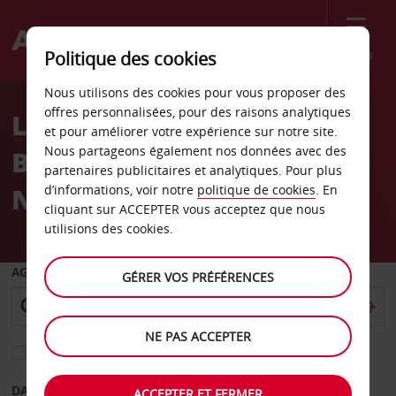
Menu
Politique des cookies
Welcome
Nous utilisons des cookies pour vous proposer des
to
offres personnalisées, pour des raisons analytiques
Location de voiture South
Avis
et pour améliorer votre expérience sur notre site.
Nous partageons également nos données avec des
Blvd Charlotte Caroline du
partenaires publicitaires et analytiques. Pour plus
Nord Avis
d’informations, voir notre
politique de cookies
. En
cliquant sur ACCEPTER vous acceptez que nous
utilisions des cookies.
AGENCE DE DÉPART
GÉRER VOS PRÉFÉRENCES
NE PAS ACCEPTER
Sélectionnez une autre agence de retour
DATE DE DÉPART
DATE DE RETOUR
ACCEPTER ET FERMER