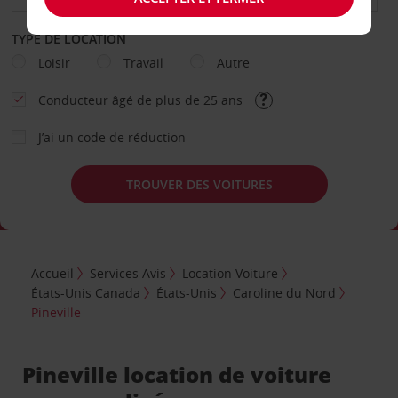
TYPE DE LOCATION
Loisir
Travail
Autre
Conducteur âgé de plus de 25 ans
J’ai un code de réduction
TROUVER DES VOITURES
Accueil
Services Avis
Location Voiture
États-Unis Canada
États-Unis
Caroline du Nord
Pineville
Pineville location de voiture