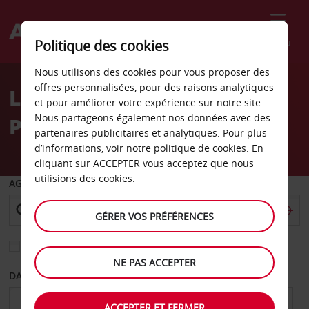
Menu
Politique des cookies
Welcome
Nous utilisons des cookies pour vous proposer des
to
offres personnalisées, pour des raisons analytiques
Location de voiture
Avis
et pour améliorer votre expérience sur notre site.
Nous partageons également nos données avec des
Pineville
partenaires publicitaires et analytiques. Pour plus
d’informations, voir notre
politique de cookies
. En
cliquant sur ACCEPTER vous acceptez que nous
utilisions des cookies.
AGENCE DE DÉPART
GÉRER VOS PRÉFÉRENCES
Sélectionnez une autre agence de retour
NE PAS ACCEPTER
DATE DE DÉPART
DATE DE RETOUR
ACCEPTER ET FERMER