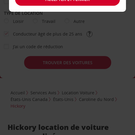
TYPE DE LOCATION
Loisir
Travail
Autre
Conducteur âgé de plus de 25 ans
J’ai un code de réduction
TROUVER DES VOITURES
Accueil
Services Avis
Location Voiture
États-Unis Canada
États-Unis
Caroline du Nord
Hickory
Hickory location de voiture