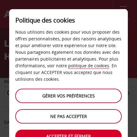
Menu
Politique des cookies
Welcome
Nous utilisons des cookies pour vous proposer des
to
offres personnalisées, pour des raisons analytiques
Location de voiture
Avis
et pour améliorer votre expérience sur notre site.
Nous partageons également nos données avec des
Hickory
partenaires publicitaires et analytiques. Pour plus
d’informations, voir notre
politique de cookies
. En
cliquant sur ACCEPTER vous acceptez que nous
utilisions des cookies.
AGENCE DE DÉPART
GÉRER VOS PRÉFÉRENCES
Sélectionnez une autre agence de retour
NE PAS ACCEPTER
DATE DE DÉPART
DATE DE RETOUR
ACCEPTER ET FERMER