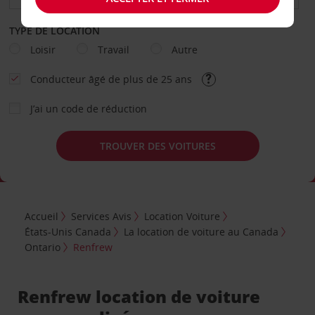
TYPE DE LOCATION
Loisir
Travail
Autre
Conducteur âgé de plus de 25 ans
J’ai un code de réduction
TROUVER DES VOITURES
Accueil
Services Avis
Location Voiture
États-Unis Canada
La location de voiture au Canada
Ontario
Renfrew
Renfrew location de voiture