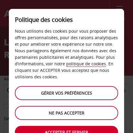
Menu
Politique des cookies
Welcome
Nous utilisons des cookies pour vous proposer des
to
offres personnalisées, pour des raisons analytiques
Location de voiture
Avis
et pour améliorer votre expérience sur notre site.
Nous partageons également nos données avec des
Renfrew
partenaires publicitaires et analytiques. Pour plus
d’informations, voir notre
politique de cookies
. En
cliquant sur ACCEPTER vous acceptez que nous
utilisions des cookies.
AGENCE DE DÉPART
GÉRER VOS PRÉFÉRENCES
Sélectionnez une autre agence de retour
NE PAS ACCEPTER
DATE DE DÉPART
DATE DE RETOUR
ACCEPTER ET FERMER