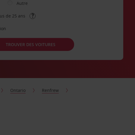
Autre
lus de 25 ans
tion
TROUVER DES VOITURES
Ontario
Renfrew