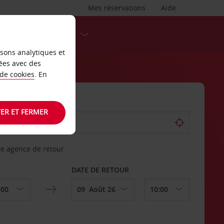
Mes réservations
Aide
DESTINATIONS
isons analytiques et
ées avec des
 de cookies
. En
ER ET FERMER
re agence de retour
DATE DE RETOUR