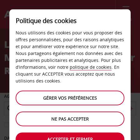
Menu
Politique des cookies
Welcome
Nous utilisons des cookies pour vous proposer des
to
offres personnalisées, pour des raisons analytiques
Location de voiture
Avis
et pour améliorer votre expérience sur notre site.
Nous partageons également nos données avec des
Mississauga Royal Windsor
partenaires publicitaires et analytiques. Pour plus
Road
d’informations, voir notre
politique de cookies
. En
cliquant sur ACCEPTER vous acceptez que nous
utilisions des cookies.
AGENCE DE DÉPART
GÉRER VOS PRÉFÉRENCES
NE PAS ACCEPTER
Sélectionnez une autre agence de retour
DATE DE DÉPART
DATE DE RETOUR
ACCEPTER ET FERMER