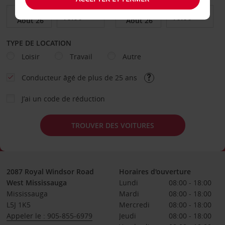
TYPE DE LOCATION
Loisir
Travail
Autre
Conducteur âgé de plus de 25 ans
J’ai un code de réduction
TROUVER DES VOITURES
2087 Royal Windsor Road
Horaires d'ouverture
West Mississauga
Lundi
08:00 - 18:00
Mississauga
Mardi
08:00 - 18:00
L5J 1K5
Mercredi
08:00 - 18:00
Appeler le : 905-855-6979
Jeudi
08:00 - 18:00