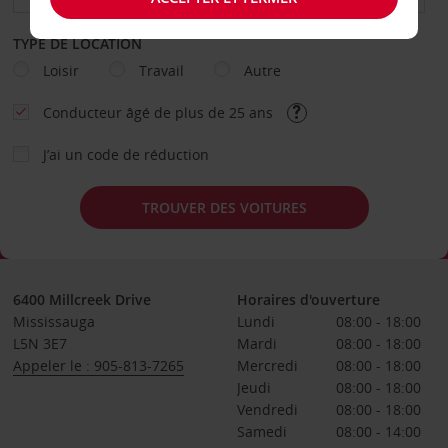
TYPE DE LOCATION
Loisir
Travail
Autre
Conducteur âgé de plus de 25 ans
J’ai un code de réduction
TROUVER DES VOITURES
6400 Millcreek Drive
Horaires d'ouverture
Mississauga
Lundi
08:00 - 18:00
L5N 3E7
Mardi
08:00 - 18:00
Appeler le : 905-813-7265
Mercredi
08:00 - 18:00
Jeudi
08:00 - 18:00
Vendredi
08:00 - 18:00
Samedi
08:00 - 14:00