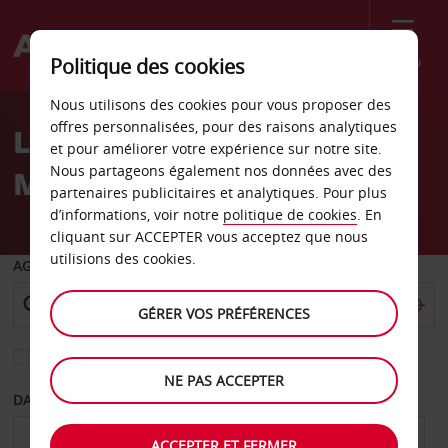
Menu
Politique des cookies
Welcome
Nous utilisons des cookies pour vous proposer des
to
offres personnalisées, pour des raisons analytiques
Location de voiture
Avis
et pour améliorer votre expérience sur notre site.
Nous partageons également nos données avec des
Millcreek Mississauga
partenaires publicitaires et analytiques. Pour plus
d’informations, voir notre
politique de cookies
. En
cliquant sur ACCEPTER vous acceptez que nous
utilisions des cookies.
AGENCE DE DÉPART
GÉRER VOS PRÉFÉRENCES
Sélectionnez une autre agence de retour
NE PAS ACCEPTER
DATE DE DÉPART
DATE DE RETOUR
ACCEPTER ET FERMER