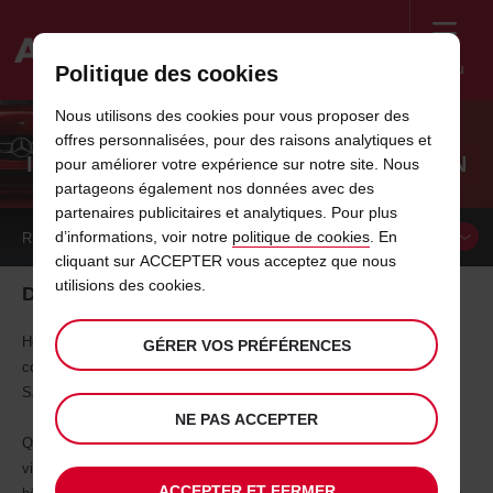
Menu
Politique des cookies
Welcome
Nous utilisons des cookies pour vous proposer des
to
offres personnalisées, pour des raisons analytiques et
Avis
IDÉES DE VACANCES EN FRANCE - DIJON
pour améliorer votre expérience sur notre site. Nous
partageons également nos données avec des
partenaires publicitaires et analytiques. Pour plus
d’informations, voir notre
politique de cookies
. En
RÉSERVER UN
VÉHICULE
cliquant sur ACCEPTER vous acceptez que nous
utilisions des cookies.
Découvrez la ville de Dijon
Héritière d'un patrimoine architectural exceptionnel, la ville de Dijon
GÉRER VOS PRÉFÉRENCES
compte 97 ha de monuments classés et remarquablement conservés.
Sans compter la beauté des environs...
NE PAS ACCEPTER
Que de choix s’offrent à vous avec Dijon ! Commencez donc votre
visite par le vieux quartier avec ses maisons à colombages et ses
ACCEPTER ET FERMER