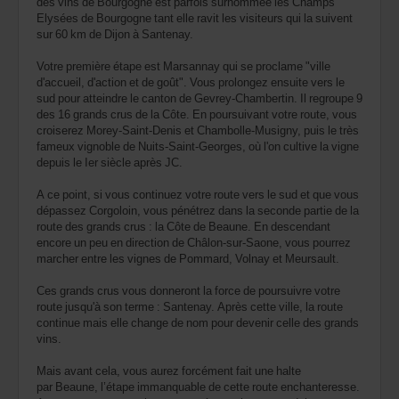
des vins de Bourgogne est parfois surnommée les Champs
Elysées de Bourgogne tant elle ravit les visiteurs qui la suivent
sur 60 km de Dijon à Santenay.
Votre première étape est Marsannay qui se proclame "ville
d'accueil, d'action et de goût". Vous prolongez ensuite vers le
sud pour atteindre le canton de Gevrey-Chambertin. Il regroupe 9
des 16 grands crus de la Côte. En poursuivant votre route, vous
croiserez Morey-Saint-Denis et Chambolle-Musigny, puis le très
fameux vignoble de Nuits-Saint-Georges, où l'on cultive la vigne
depuis le Ier siècle après JC.
A ce point, si vous continuez votre route vers le sud et que vous
dépassez Corgoloin, vous pénétrez dans la seconde partie de la
route des grands crus : la Côte de Beaune. En descendant
encore un peu en direction de Châlon-sur-Saone, vous pourrez
marcher entre les vignes de Pommard, Volnay et Meursault.
Ces grands crus vous donneront la force de poursuivre votre
route jusqu'à son terme : Santenay. Après cette ville, la route
continue mais elle change de nom pour devenir celle des grands
vins.
Mais avant cela, vous aurez forcément fait une halte
par Beaune, l’étape immanquable de cette route enchanteresse.