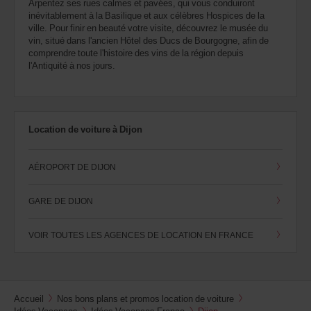
Arpentez ses rues calmes et pavées, qui vous conduiront
inévitablement à la Basilique et aux célèbres Hospices de la
ville. Pour finir en beauté votre visite, découvrez le musée du
vin, situé dans l'ancien Hôtel des Ducs de Bourgogne, afin de
comprendre toute l'histoire des vins de la région depuis
l'Antiquité à nos jours.
Location de voiture à Dijon
AÉROPORT DE DIJON
GARE DE DIJON
VOIR TOUTES LES AGENCES DE LOCATION EN FRANCE
Accueil
Nos bons plans et promos location de voiture
Idées Vacances
Idées Vacances France
Dijon