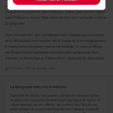
hôtels particuliers du XVème. Allez ensuite admirer le Palais des Ducs,
un incontournable des lieux. Parmi les plus jolies églises, nous vous
conseillons la cathédrale Sainte Bénigne, l'église Saint Michel, l'église
Saint Philibert ou encore Notre-Dame de Dijon avec sa façade ornée de
51 gargouilles.
Vous commencerez alors une plongée dans l’histoire que les musées
de la ville sauront vous raconter, tels le musée de la vie bourguignonne,
le musée Amora ou encore celui de l'archéologie. La visite du Musée
des Beaux Arts est également conseillée tant il renferme de chefs
d’œuvres du Moyen-âge au XXème siècle, signés par les plus grands.
La Bourgogne entre vins et mémoire
Rassasié de culture, vous pourrez prendre la route pour goûter
au plaisir des sens avec les plus beaux paysages de vignes, le
calme reposant de ses collines, les couleurs des toits de ses
petits villages et la vue magnifique de ses châteaux. La Route