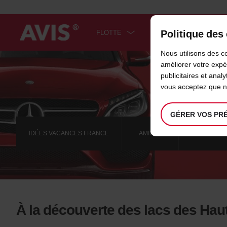
Politique des
FLOTTE
BONS PLANS
F
Nous utilisons des c
Welcome
to
améliorer votre exp
Avis
publicitaires et anal
IDÉES
vous acceptez que no
GÉRER VOS PR
IDÉES VACANCES FRANCE
AMIENS
ANNECY
À la découverte des lacs des Hau