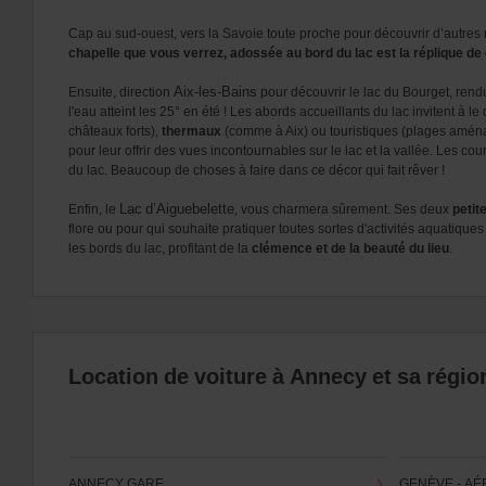
Cap au sud-ouest, vers la Savoie toute proche pour découvrir d’autres
chapelle que vous verrez, adossée au bord du lac est la réplique de c
Aix-les-Bains
Ensuite, direction
pour découvrir le lac du Bourget, ren
l'eau atteint les 25° en été ! Les abords accueillants du lac invitent à 
châteaux forts),
thermaux
(comme à Aix) ou touristiques (plages aména
pour leur offrir des vues incontournables sur le lac et la vallée. Les c
du lac. Beaucoup de choses à faire dans ce décor qui fait rêver !
Lac d’Aiguebelette
Enfin, le
, vous charmera sûrement. Ses deux
petit
flore ou pour qui souhaite pratiquer toutes sortes d'activités aquatique
les bords du lac, profitant de la
clémence et de la beauté du lieu
.
Location de voiture à Annecy et sa régio
ANNECY GARE
GENÈVE - A