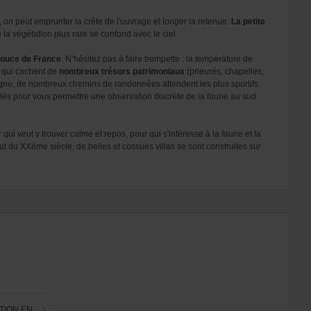
n peut emprunter la crête de l'ouvrage et longer la retenue.
La petite
 la végétation plus rare se confond avec le ciel.
 douce de France
. N’hésitez pas à faire trempette : la température de
et qui cachent de
nombreux trésors patrimoniaux
(prieurés, chapelles,
e, de nombreux chemins de randonnées attendent les plus sportifs
tallés pour vous permettre une observation discrète de la faune au sud
ui veut y trouver calme et repos, pour qui s'intéresse à la faune et la
but du XXème siècle, de belles et cossues villas se sont construites sur
TION EN