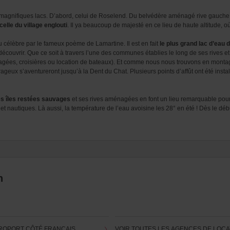
 magnifiques lacs. D’abord, celui de Roselend. Du belvédère aménagé rive gauche, o
elle du village englouti
. Il ya beaucoup de majesté en ce lieu de haute altitude, où
du célèbre par le fameux poème de Lamartine.
Il est en fait
le plus grand lac d’eau
le découvrir. Que ce soit à travers l’une des communes établies le long de ses rives 
gées, croisières ou location de bateaux).
Et comme nous nous trouvons en montagn
ourageux s’aventureront jusqu’à la Dent du Chat. Plusieurs points d’affût ont été ins
es îles restées sauvages
et ses rives aménagées en font un lieu remarquable pour q
s et nautiques. Là aussi, la température de l’eau avoisine les 28° en été ! Dès le dé
n
ÉROPORT CÔTÉ FRANÇAIS
VOIR TOUTES LES AGENCES DE LOCA