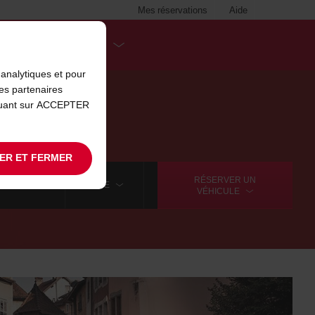
Mes réservations
Aide
DESTINATIONS
analytiques et pour
es partenaires
iquant sur ACCEPTER
ANNECY
ER ET FERMER
RÉSERVER UN
T FERRAND
SUITE
VÉHICULE