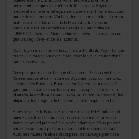
seulement quelques kilomètres de là. Le Vieux Bayonne
médiéval mérite en effet également une visite. Promenez-vous
autour de ses remparts Vauban, dans les rues étroites du cœur
piétonnier et sur les quais de la Nive. Attardez vous en
particulier dans sa cathédrale classée au patrimoine de
l'UNESCO, devant la Maison Moulis et devant les maisons du
quai Jaureguiberry et de la Plachotte.
Mais Bayonne est surtout la capitale culturelle du Pays Basque,
et une ville taurine par excellence, dans laquelle les traditions
sont bien vivantes.
On y pratique la pelote basque et la corrida. Si vous visitez le
Musée basque et de l’histoire de Bayonne, vous comprendrez
l’identité des Basques. Bayonne est également une ville où la
gastronomie occupe une large place. Les spécialités sont la
piperade, le confit de canard, l’axoa, le jambon, le chocolat, les
chipirons, les magrets, le foie gras, et le fromage de brebis.
Après la visite de Bayonne, revenez le long de l’Atlantique, et
suivez vers le sud la route de la Corniche basque, un vaste
domaine naturel préservé sur la côte atlantique. Vous pourrez
mieux en profiter, à pied, en empruntant le sentier du littoral.
Avec ses hautes falaises découpées, ce paysage grandiose