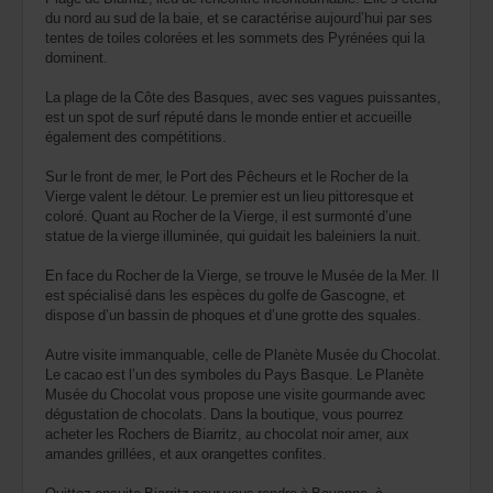
du nord au sud de la baie, et se caractérise aujourd’hui par ses
tentes de toiles colorées et les sommets des Pyrénées qui la
dominent.
La plage de la Côte des Basques, avec ses vagues puissantes,
est un spot de surf réputé dans le monde entier et accueille
également des compétitions.
Sur le front de mer, le Port des Pêcheurs et le Rocher de la
Vierge valent le détour. Le premier est un lieu pittoresque et
coloré. Quant au Rocher de la Vierge, il est surmonté d’une
statue de la vierge illuminée, qui guidait les baleiniers la nuit.
En face du Rocher de la Vierge, se trouve le Musée de la Mer. Il
est spécialisé dans les espèces du golfe de Gascogne, et
dispose d’un bassin de phoques et d’une grotte des squales.
Autre visite immanquable, celle de Planète Musée du Chocolat.
Le cacao est l’un des symboles du Pays Basque. Le Planète
Musée du Chocolat vous propose une visite gourmande avec
dégustation de chocolats. Dans la boutique, vous pourrez
acheter les Rochers de Biarritz, au chocolat noir amer, aux
amandes grillées, et aux orangettes confites.
Quittez ensuite Biarritz pour vous rendre à Bayonne, à