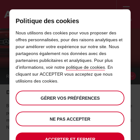
Menu
Politique des cookies
Welcome
Nous utilisons des cookies pour vous proposer des
to
offres personnalisées, pour des raisons analytiques et
Avis
IDÉES DE VACANCES EN FRANCE -
pour améliorer votre expérience sur notre site. Nous
partageons également nos données avec des
BIARRITZ
partenaires publicitaires et analytiques. Pour plus
d’informations, voir notre
politique de cookies
. En
cliquant sur ACCEPTER vous acceptez que nous
RÉSERVER UN
VÉHICULE
utilisions des cookies.
Découvrez Biarritz, perle océane du Pays Basque
GÉRER VOS PRÉFÉRENCES
Biarritz, ville aux paysages multiples entre mer et montagne, est prisée
pour son climat, et ses diverses activités : surf, golf, hôtels et casinos
NE PAS ACCEPTER
mondains et traditions de la culture basque (la fameuse pelote basque).
N'oubliez pas ses centres de thalasso et sa célèbre gastronomie.
ACCEPTER ET FERMER