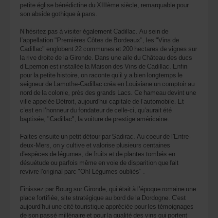
petite église bénédictine du XIIIème siècle, remarquable pour
son abside gothique à pans.
N’hésitez pas à visiter également Cadillac. Au sein de
l’appellation "Premières Côtes de Bordeaux", les "Vins de
Cadillac" englobent 22 communes et 200 hectares de vignes sur
la rive droite de la Gironde. Dans une aile du Château des ducs
d’Epernon est installée la Maison des Vins de Cadillac. Enfin
pour la petite histoire, on raconte qu’il y a bien longtemps le
seigneur de Lamothe-Cadillac créa en Louisiane un comptoir au
nord de la colonie, près des grands Lacs. Ce hameau devint une
ville appelée Détroit, aujourd'hui capitale de l’automobile. Et
c’est en l’honneur du fondateur de celle-ci, qu’aurait été
baptisée, "Cadillac", la voiture de prestige américaine.
Faites ensuite un petit détour par Sadirac. Au coeur de l'Entre-
deux-Mers, on y cultive et valorise plusieurs centaines
d'espèces de légumes, de fruits et de plantes tombés en
désuétude ou parfois même en voie de disparition que fait
revivre l'original parc "Oh! Légumes oubliés" .
Finissez par Bourg sur Gironde, qui était à l’époque romaine une
place fortifiée, site stratégique au bord de la Dordogne. C'est
aujourd’hui une cité touristique appréciée pour les témoignages
de son passé millénaire et pour la qualité des vins qui portent