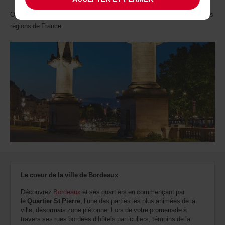
Organisez votre visite et faites connaissance avec l'une des plus belles
régions de France.
Le coeur de la ville de Bordeaux
Découvrez
Bordeaux
et ses quartiers en commençant par
le
Quartier St Pierre
, l’une des parties les plus animées de la
ville, désormais zone piétonne. Lors de votre promenade à
travers ses rues bordées d’hôtels particuliers, témoins de la