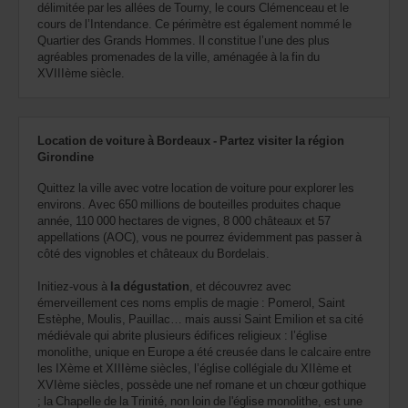
délimitée par les allées de Tourny, le cours Clémenceau et le
cours de l’Intendance. Ce périmètre est également nommé le
Quartier des Grands Hommes. Il constitue l’une des plus
agréables promenades de la ville, aménagée à la fin du
XVIIIème siècle.
Location de voiture à Bordeaux - Partez visiter la région
Girondine
Quittez la ville avec votre location de voiture pour explorer les
environs. Avec 650 millions de bouteilles produites chaque
année, 110 000 hectares de vignes, 8 000 châteaux et 57
appellations (AOC), vous ne pourrez évidemment pas passer à
côté des vignobles et châteaux du Bordelais.
Initiez-vous à
la dégustation
, et découvrez avec
émerveillement ces noms emplis de magie : Pomerol, Saint
Estèphe, Moulis, Pauillac… mais aussi Saint Emilion et sa cité
médiévale qui abrite plusieurs édifices religieux : l’église
monolithe, unique en Europe a été creusée dans le calcaire entre
les IXème et XIIIème siècles, l’église collégiale du XIIème et
XVIème siècles, possède une nef romane et un chœur gothique
; la Chapelle de la Trinité, non loin de l'église monolithe, est une