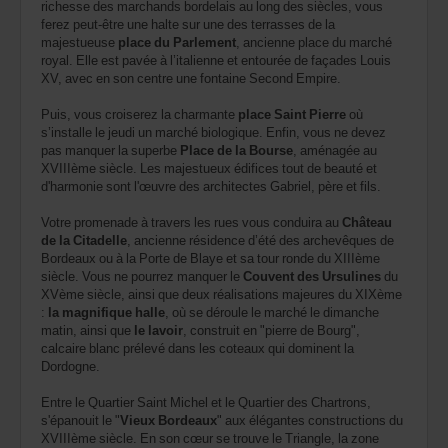
richesse des marchands bordelais au long des siècles, vous
ferez peut-être une halte sur une des terrasses de la
majestueuse
place du Parlement
, ancienne place du marché
royal. Elle est pavée à l’italienne et entourée de façades Louis
XV, avec en son centre une fontaine Second Empire.
Puis, vous croiserez la charmante
place Saint Pierre
où
s’installe le jeudi un marché biologique. Enfin, vous ne devez
pas manquer la superbe
Place de la Bourse
, aménagée au
XVIIIème siècle. Les majestueux édifices tout de beauté et
d'harmonie sont l'œuvre des architectes Gabriel, père et fils.
Votre promenade à travers les rues vous conduira au
Château
de la Citadelle
, ancienne résidence d’été des archevêques de
Bordeaux ou à la Porte de Blaye et sa tour ronde du XIIIème
siècle. Vous ne pourrez manquer le
Couvent des Ursulines
du
XVème siècle, ainsi que deux réalisations majeures du XIXème
:
la magnifique halle
, où se déroule le marché le dimanche
matin, ainsi que
le lavoir
, construit en "pierre de Bourg",
calcaire blanc prélevé dans les coteaux qui dominent la
Dordogne.
Entre le Quartier Saint Michel et le Quartier des Chartrons,
s'épanouit le "
Vieux Bordeaux
" aux élégantes constructions du
XVIIIème siècle. En son cœur se trouve le Triangle, la zone