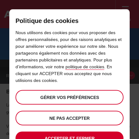
Menu
Politique des cookies
Welcome
Nous utilisons des cookies pour vous proposer des
to
offres personnalisées, pour des raisons analytiques et
Avis
IDÉES DE VACANCES EN FRANCE -
pour améliorer votre expérience sur notre site. Nous
partageons également nos données avec des
BORDEAUX ET SES ENVIRONS
partenaires publicitaires et analytiques. Pour plus
d’informations, voir notre
politique de cookies
. En
cliquant sur ACCEPTER vous acceptez que nous
RÉSERVER UN
VÉHICULE
utilisions des cookies.
Bordeaux et ses environs - Sensations Girondines
GÉRER VOS PRÉFÉRENCES
La Gironde compte parmi les régions les plus généreuses de France :
goûtez des yeux, enivrez-vous de couleurs et d’histoire.
NE PAS ACCEPTER
Ville extraordinaire et incontournable, vous avez mille et une façons de
découvrir Bordeaux : à pied, en bateau et bien entendu, en voiture.
ACCEPTER ET FERMER