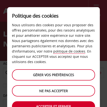
Menu
Politique des cookies
Welcome
Nous utilisons des cookies pour vous proposer des
to
offres personnalisées, pour des raisons analytiques
Location de voiture à
Avis
et pour améliorer votre expérience sur notre site.
Nous partageons également nos données avec des
Naples
partenaires publicitaires et analytiques. Pour plus
d’informations, voir notre
politique de cookies
. En
cliquant sur ACCEPTER vous acceptez que nous
utilisions des cookies.
AGENCE DE DÉPART
GÉRER VOS PRÉFÉRENCES
Sélectionnez une autre agence de retour
NE PAS ACCEPTER
DATE DE DÉPART
DATE DE RETOUR
ACCEPTER ET FERMER