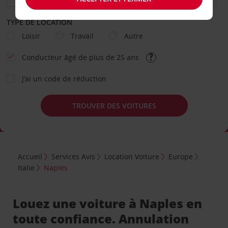
TYPE DE LOCATION
Loisir
Travail
Autre
Conducteur âgé de plus de 25 ans
J’ai un code de réduction
TROUVER DES VOITURES
Accueil
Services Avis
Location Voiture
Europe
Italie
Naples
Louez une voiture à Naples en
toute confiance. Annulation