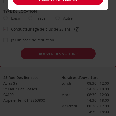
TYPE DE LOCATION
Loisir
Travail
Autre
Conducteur âgé de plus de 25 ans
J’ai un code de réduction
TROUVER DES VOITURES
25 Rue Des Remises
Horaires d'ouverture
Atlas Sa
Lundi
08:30 - 12:00
St Maur Des Fosses
14:30 - 18:00
94100
Mardi
08:30 - 12:00
Appeler le : 0148863800
14:30 - 18:00
Mercredi
08:30 - 12:00
14:30 - 18:00