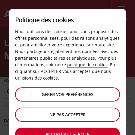
Menu
Politique des cookies
Welcome
Nous utilisons des cookies pour vous proposer des
to
offres personnalisées, pour des raisons analytiques
Location de voiture Saint-
Avis
et pour améliorer votre expérience sur notre site.
Nous partageons également nos données avec des
Maur
partenaires publicitaires et analytiques. Pour plus
d’informations, voir notre
politique de cookies
. En
cliquant sur ACCEPTER vous acceptez que nous
utilisions des cookies.
AGENCE DE DÉPART
GÉRER VOS PRÉFÉRENCES
Sélectionnez une autre agence de retour
NE PAS ACCEPTER
DATE DE DÉPART
DATE DE RETOUR
ACCEPTER ET FERMER