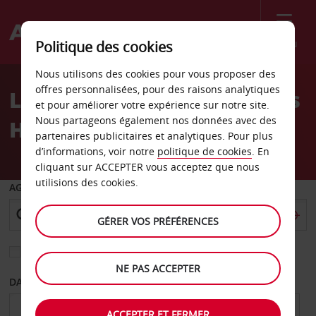
Menu
Politique des cookies
Welcome
Nous utilisons des cookies pour vous proposer des
to
offres personnalisées, pour des raisons analytiques
Location de voiture Rungis
Avis
et pour améliorer votre expérience sur notre site.
Nous partageons également nos données avec des
Halles
partenaires publicitaires et analytiques. Pour plus
d’informations, voir notre
politique de cookies
. En
cliquant sur ACCEPTER vous acceptez que nous
utilisions des cookies.
AGENCE DE DÉPART
GÉRER VOS PRÉFÉRENCES
Sélectionnez une autre agence de retour
NE PAS ACCEPTER
DATE DE DÉPART
DATE DE RETOUR
ACCEPTER ET FERMER