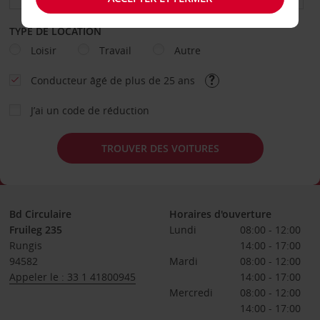
TYPE DE LOCATION
Loisir
Travail
Autre
Conducteur âgé de plus de 25 ans
J’ai un code de réduction
TROUVER DES VOITURES
Bd Circulaire
Horaires d'ouverture
Fruileg 235
Lundi
08:00 - 12:00
Rungis
14:00 - 17:00
94582
Mardi
08:00 - 12:00
Appeler le : 33 1 41800945
14:00 - 17:00
Mercredi
08:00 - 12:00
14:00 - 17:00