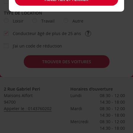
TYPE DE LOCATION
Loisir
Travail
Autre
Conducteur âgé de plus de 25 ans
J’ai un code de réduction
TROUVER DES VOITURES
2 Rue Gabriel Peri
Horaires d'ouverture
Maisons Alfort
Lundi
08:30 - 12:00
94700
14:30 - 18:00
Appeler le : 0143760202
Mardi
08:30 - 12:00
14:30 - 18:00
Mercredi
08:30 - 12:00
14:30 - 18:00