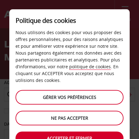
Menu
Politique des cookies
Welcome
Nous utilisons des cookies pour vous proposer des
to
offres personnalisées, pour des raisons analytiques
Location de voiture
Avis
et pour améliorer votre expérience sur notre site.
Nous partageons également nos données avec des
Maisons-Alfort
partenaires publicitaires et analytiques. Pour plus
d’informations, voir notre
politique de cookies
. En
cliquant sur ACCEPTER vous acceptez que nous
utilisions des cookies.
AGENCE DE DÉPART
GÉRER VOS PRÉFÉRENCES
Sélectionnez une autre agence de retour
NE PAS ACCEPTER
DATE DE DÉPART
DATE DE RETOUR
ACCEPTER ET FERMER