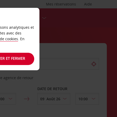
Mes réservations
Aide
DESTINATIONS
isons analytiques et
ées avec des
 de cookies
. En
ER ET FERMER
re agence de retour
DATE DE RETOUR