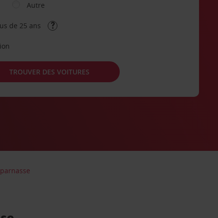
Autre
lus de 25 ans
tion
TROUVER DES VOITURES
tparnasse
sse