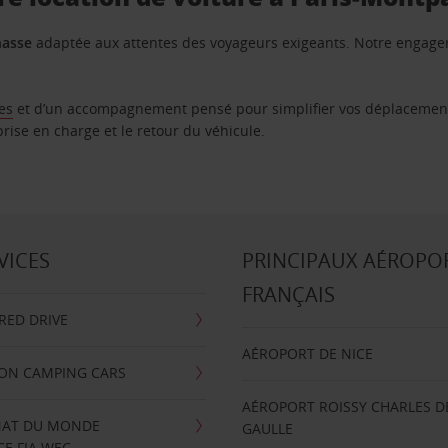
nasse
adaptée aux attentes des voyageurs exigeants. Notre engagemen
les
et d’un accompagnement pensé pour simplifier vos déplacements
prise en charge et le retour du véhicule.
VICES
PRINCIPAUX AÉROPO
FRANÇAIS
RRED DRIVE
AÉROPORT DE NICE
ION CAMPING CARS
AÉROPORT ROISSY CHARLES D
AT DU MONDE
GAULLE
E FIA WEC