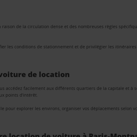
en raison de la circulation dense et des nombreuses règles spécifi
érifier les conditions de stationnement et de privilégier les itinérair
voiture de location
ous accédez facilement aux différents quartiers de la capitale et à 
x points d’intérêt.
lle pour explorer les environs, organiser vos déplacements selon vo
tre location de voiture à Paris-Mont