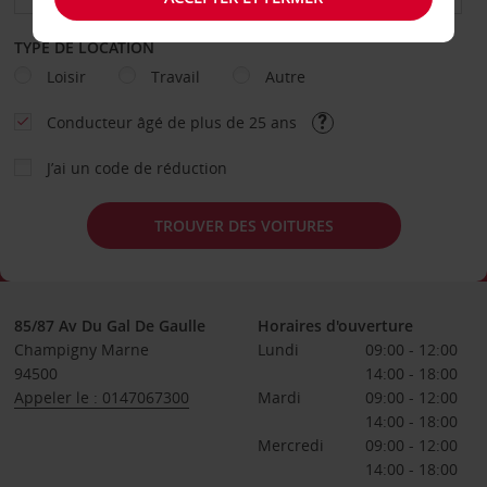
TYPE DE LOCATION
Loisir
Travail
Autre
Conducteur âgé de plus de 25 ans
J’ai un code de réduction
TROUVER DES VOITURES
85/87 Av Du Gal De Gaulle
Horaires d'ouverture
Champigny Marne
Lundi
09:00 - 12:00
94500
14:00 - 18:00
Appeler le : 0147067300
Mardi
09:00 - 12:00
14:00 - 18:00
Mercredi
09:00 - 12:00
14:00 - 18:00