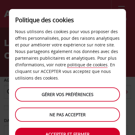
Menu
Politique des cookies
Welcome
Nous utilisons des cookies pour vous proposer des
to
offres personnalisées, pour des raisons analytiques
Location de voiture
Avis
et pour améliorer votre expérience sur notre site.
Nous partageons également nos données avec des
Champigny-sur-Marne
partenaires publicitaires et analytiques. Pour plus
d’informations, voir notre
politique de cookies
. En
cliquant sur ACCEPTER vous acceptez que nous
utilisions des cookies.
AGENCE DE DÉPART
GÉRER VOS PRÉFÉRENCES
Sélectionnez une autre agence de retour
NE PAS ACCEPTER
DATE DE DÉPART
DATE DE RETOUR
ACCEPTER ET FERMER