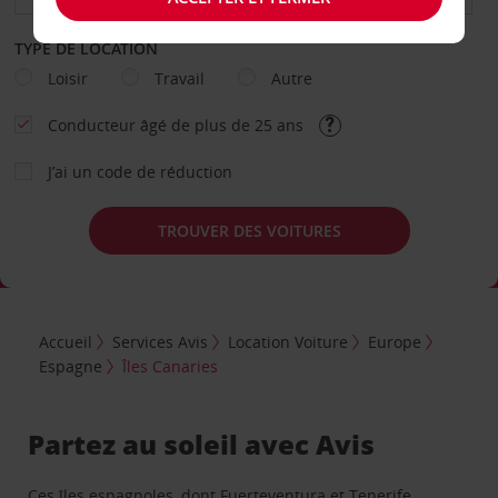
TYPE DE LOCATION
Loisir
Travail
Autre
Conducteur âgé de plus de 25 ans
J’ai un code de réduction
TROUVER DES VOITURES
Accueil
Services Avis
Location Voiture
Europe
Espagne
Îles Canaries
Partez au soleil avec Avis
Ces îles espagnoles, dont Fuerteventura et Tenerife,