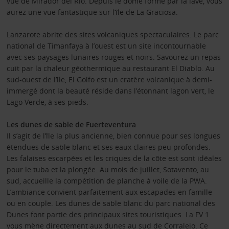
vue de Mirador del Río. Depuis le dôme formé par la lave, vous
aurez une vue fantastique sur l’île de La Graciosa.
Lanzarote abrite des sites volcaniques spectaculaires. Le parc
national de Timanfaya à l’ouest est un site incontournable
avec ses paysages lunaires rouges et noirs. Savourez un repas
cuit par la chaleur géothermique au restaurant El Diablo. Au
sud-ouest de l’île, El Golfo est un cratère volcanique à demi-
immergé dont la beauté réside dans l’étonnant lagon vert, le
Lago Verde, à ses pieds.
Les dunes de sable de Fuerteventura
Il s’agit de l’île la plus ancienne, bien connue pour ses longues
étendues de sable blanc et ses eaux claires peu profondes.
Les falaises escarpées et les criques de la côte est sont idéales
pour le tuba et la plongée. Au mois de juillet, Sotavento, au
sud, accueille la compétition de planche à voile de la PWA.
L’ambiance convient parfaitement aux escapades en famille
ou en couple. Les dunes de sable blanc du parc national des
Dunes font partie des principaux sites touristiques. La FV 1
vous mène directement aux dunes au sud de Corralejo. Ce