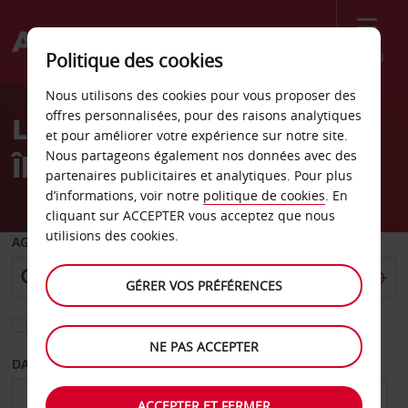
Menu
Politique des cookies
Welcome
Nous utilisons des cookies pour vous proposer des
to
offres personnalisées, pour des raisons analytiques
Location de voiture aux
Avis
et pour améliorer votre expérience sur notre site.
Nous partageons également nos données avec des
Îles Canaries
partenaires publicitaires et analytiques. Pour plus
d’informations, voir notre
politique de cookies
. En
cliquant sur ACCEPTER vous acceptez que nous
utilisions des cookies.
AGENCE DE DÉPART
GÉRER VOS PRÉFÉRENCES
Sélectionnez une autre agence de retour
NE PAS ACCEPTER
DATE DE DÉPART
DATE DE RETOUR
ACCEPTER ET FERMER