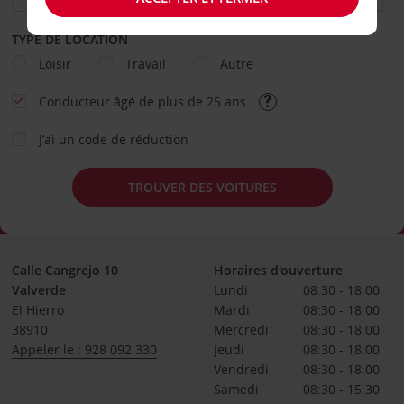
TYPE DE LOCATION
Loisir
Travail
Autre
Conducteur âgé de plus de 25 ans
J’ai un code de réduction
TROUVER DES VOITURES
Calle Cangrejo 10
Horaires d'ouverture
Valverde
Lundi
08:30 - 18:00
El Hierro
Mardi
08:30 - 18:00
38910
Mercredi
08:30 - 18:00
Appeler le : 928 092 330
Jeudi
08:30 - 18:00
Vendredi
08:30 - 18:00
Samedi
08:30 - 15:30