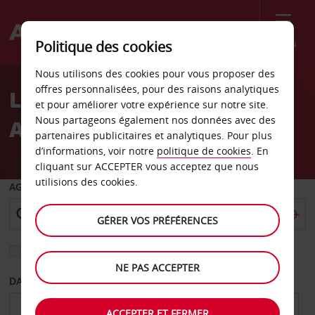
Menu
Politique des cookies
Welcome
Nous utilisons des cookies pour vous proposer des
to
offres personnalisées, pour des raisons analytiques
Location de voiture
Avis
et pour améliorer votre expérience sur notre site.
Nous partageons également nos données avec des
Aéroport d’El Hierro
partenaires publicitaires et analytiques. Pour plus
d’informations, voir notre
politique de cookies
. En
cliquant sur ACCEPTER vous acceptez que nous
utilisions des cookies.
AGENCE DE DÉPART
GÉRER VOS PRÉFÉRENCES
Sélectionnez une autre agence de retour
NE PAS ACCEPTER
DATE DE DÉPART
DATE DE RETOUR
ACCEPTER ET FERMER