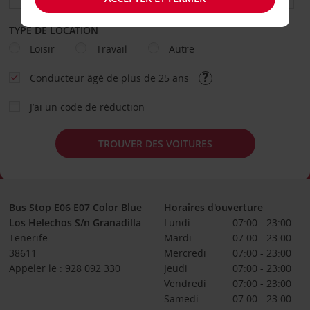
TYPE DE LOCATION
Loisir
Travail
Autre
Conducteur âgé de plus de 25 ans
J’ai un code de réduction
TROUVER DES VOITURES
Bus Stop E06 E07 Color Blue
Horaires d'ouverture
Los Helechos S/n Granadilla
Lundi
07:00 - 23:00
Tenerife
Mardi
07:00 - 23:00
38611
Mercredi
07:00 - 23:00
Appeler le : 928 092 330
Jeudi
07:00 - 23:00
Vendredi
07:00 - 23:00
Samedi
07:00 - 23:00