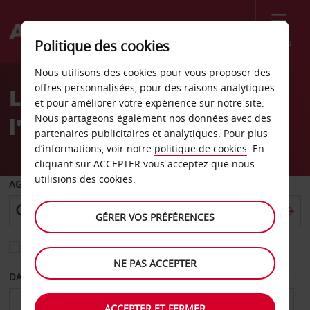
Menu
Politique des cookies
Welcome
Nous utilisons des cookies pour vous proposer des
to
offres personnalisées, pour des raisons analytiques
Location de voiture à
Avis
et pour améliorer votre expérience sur notre site.
Nous partageons également nos données avec des
l'aéroport de Tenerife Sud
partenaires publicitaires et analytiques. Pour plus
d’informations, voir notre
politique de cookies
. En
cliquant sur ACCEPTER vous acceptez que nous
utilisions des cookies.
AGENCE DE DÉPART
GÉRER VOS PRÉFÉRENCES
Sélectionnez une autre agence de retour
NE PAS ACCEPTER
DATE DE DÉPART
DATE DE RETOUR
ACCEPTER ET FERMER