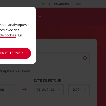
Mes réservations
Aide
DESTINATIONS
isons analytiques et
ées avec des
 de cookies
. En
ER ET FERMER
re agence de retour
DATE DE RETOUR