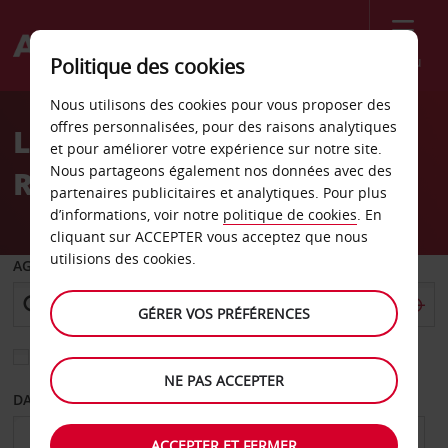
Menu
Politique des cookies
Welcome
Nous utilisons des cookies pour vous proposer des
to
offres personnalisées, pour des raisons analytiques
Location de voiture
Avis
et pour améliorer votre expérience sur notre site.
Nous partageons également nos données avec des
Roanoke
partenaires publicitaires et analytiques. Pour plus
d’informations, voir notre
politique de cookies
. En
cliquant sur ACCEPTER vous acceptez que nous
utilisions des cookies.
AGENCE DE DÉPART
GÉRER VOS PRÉFÉRENCES
Sélectionnez une autre agence de retour
NE PAS ACCEPTER
DATE DE DÉPART
DATE DE RETOUR
ACCEPTER ET FERMER