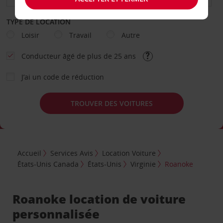
TYPE DE LOCATION
Loisir
Travail
Autre
Conducteur âgé de plus de 25 ans
J’ai un code de réduction
TROUVER DES VOITURES
Accueil
Services Avis
Location Voiture
États-Unis Canada
États-Unis
Virginie
Roanoke
Roanoke location de voiture
personnalisée