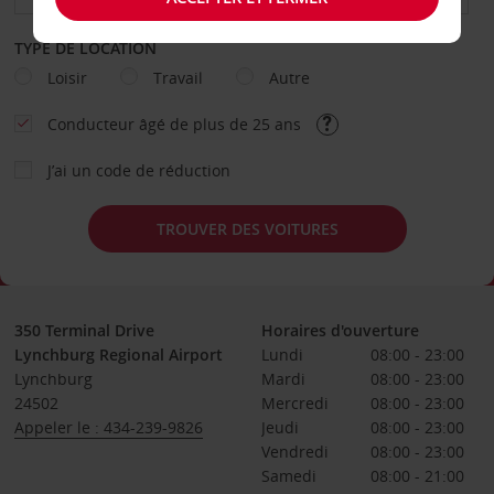
TYPE DE LOCATION
Loisir
Travail
Autre
Conducteur âgé de plus de 25 ans
J’ai un code de réduction
TROUVER DES VOITURES
350 Terminal Drive
Horaires d'ouverture
Lynchburg Regional Airport
Lundi
08:00 - 23:00
Lynchburg
Mardi
08:00 - 23:00
24502
Mercredi
08:00 - 23:00
Appeler le : 434-239-9826
Jeudi
08:00 - 23:00
Vendredi
08:00 - 23:00
Samedi
08:00 - 21:00