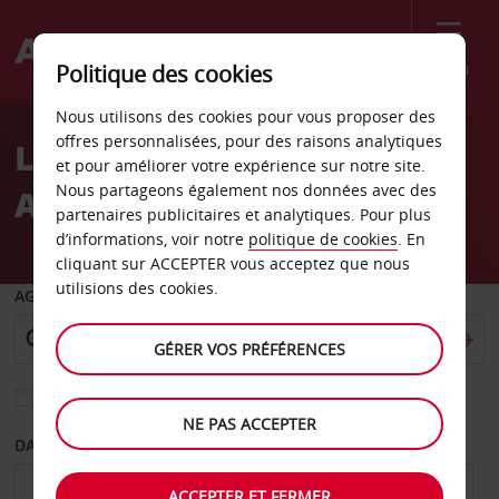
Menu
Politique des cookies
Welcome
Nous utilisons des cookies pour vous proposer des
to
offres personnalisées, pour des raisons analytiques
Location de voiture
Avis
et pour améliorer votre expérience sur notre site.
Nous partageons également nos données avec des
Aéroport de Lynchburg
partenaires publicitaires et analytiques. Pour plus
d’informations, voir notre
politique de cookies
. En
cliquant sur ACCEPTER vous acceptez que nous
utilisions des cookies.
AGENCE DE DÉPART
GÉRER VOS PRÉFÉRENCES
Sélectionnez une autre agence de retour
NE PAS ACCEPTER
DATE DE DÉPART
DATE DE RETOUR
ACCEPTER ET FERMER