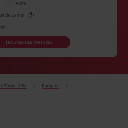
Autre
lus de 25 ans
tion
TROUVER DES VOITURES
re Texas - USA
Rockport