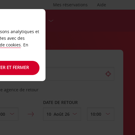
Mes réservations
Aide
DESTINATIONS
isons analytiques et
ées avec des
 de cookies
. En
ER ET FERMER
re agence de retour
DATE DE RETOUR