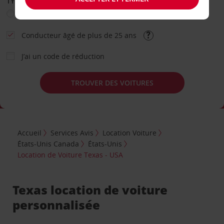
TYPE DE LOCATION
Loisir
Travail
Autre
Conducteur âgé de plus de 25 ans
J’ai un code de réduction
TROUVER DES VOITURES
Accueil
Services Avis
Location Voiture
États-Unis Canada
États-Unis
Location de Voiture Texas - USA
Texas location de voiture
personnalisée