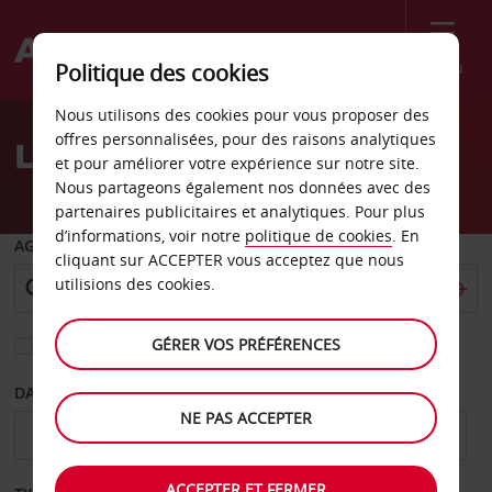
Menu
Politique des cookies
Welcome
Nous utilisons des cookies pour vous proposer des
to
offres personnalisées, pour des raisons analytiques
Location de voiture Texas
Avis
et pour améliorer votre expérience sur notre site.
Nous partageons également nos données avec des
partenaires publicitaires et analytiques. Pour plus
d’informations, voir notre
politique de cookies
. En
AGENCE DE DÉPART
cliquant sur ACCEPTER vous acceptez que nous
utilisions des cookies.
GÉRER VOS PRÉFÉRENCES
Sélectionnez une autre agence de retour
DATE DE DÉPART
DATE DE RETOUR
NE PAS ACCEPTER
ACCEPTER ET FERMER