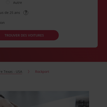
Autre
lus de 25 ans
tion
TROUVER DES VOITURES
re Texas - USA
Rockport