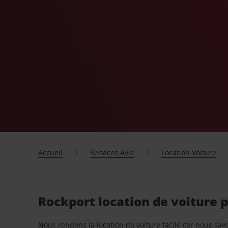
Accueil
Services Avis
Location Voiture
Rockport location de voiture 
Nous rendons la location de voiture facile car nous sa