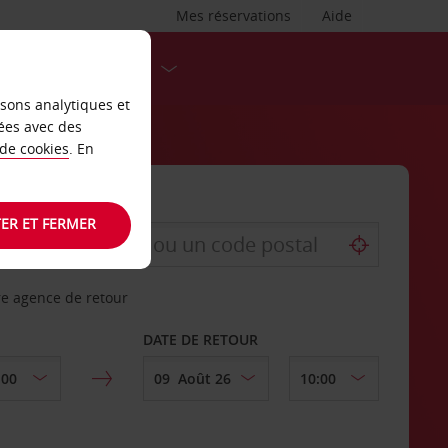
Mes réservations
Aide
DESTINATIONS
isons analytiques et
ées avec des
 de cookies
. En
ER ET FERMER
re agence de retour
DATE DE RETOUR