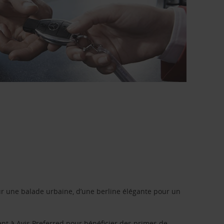
r une balade urbaine, d’une berline élégante pour un
ent à
Avis Preferred
pour bénéficier des primes de