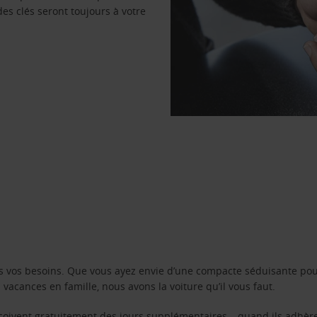
des clés seront toujours à votre
s vos besoins. Que vous ayez envie d’une compacte séduisante pou
acances en famille, nous avons la voiture qu’il vous faut.
reçoivent gratuitement des jours supplémentaires – quand ils adhèr